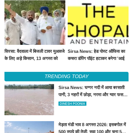
सिरसा: वैदवाला में बिजली टावर मुआवजे
Sirsa News: हेड पोस्ट ऑफिस का
के लिए अड़े किसान, 13 अगस्त को
कचरा डंपिंग पॉइंट हटाकर बनेगा 'आई
महापंचायत का ऐलान
लव सिरसा' सेल्फी पॉइंट
TRENDING TODAY
Sirsa News: घग्गर नदी में आया बरसाती
पानी, 3 नहरों में छोड़ा, नरमा और ग्वार फसल
को फायदा
DINESH POONIA
मेड़ता मंडी भाव 8 अगस्त 2026: इसबगोल में
500 रुपये की तेजी, सुवा 100 और चना 50