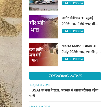
हटाकर बनेगा 'आई लव सिरसा'
DINESH POONIA
सेल्फी पॉइंट
नागौर मंडी भाव 31 जुलाई
2026: ग्वार में 60 रुपए की
तेजी, अन्य फसलों के भाव रहे
DINESH POONIA
स्थिर
Merta Mandi Bhav 31
July 2026: ग्वार, तारामीरा,
असालिया में तेजी, चना, सुवा,
DINESH POONIA
रायड़ा मंदे बिके
TRENDING NEWS
Tue,9 Jun 2026
FSSAI का बड़ा फैसला, अखबार में खाना परोसना पड़ेगा
भारी
Mon,8 Jun 2026