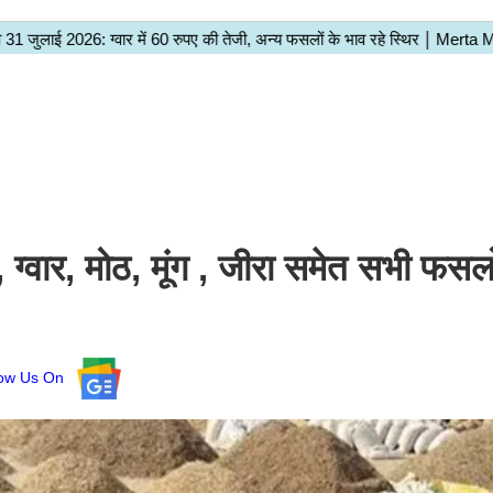
ार, मोठ, मूंग , जीरा समेत सभी फसलो
low Us On