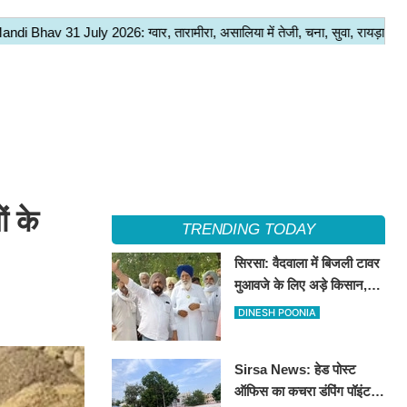
ं के
TRENDING TODAY
सिरसा: वैदवाला में बिजली टावर
मुआवजे के लिए अड़े किसान,
13 अगस्त को महापंचायत का
DINESH POONIA
ऐलान
Sirsa News: हेड पोस्ट
ऑफिस का कचरा डंपिंग पॉइंट