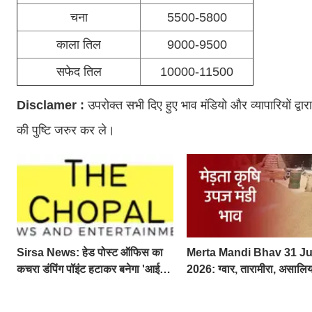
चना
5500-5800
काला तिल
9000-9500
सफेद तिल
10000-11500
Disclamer :
उपरोक्त सभी दिए हुए भाव मंडियो और व्यापारियों द्व
की पुष्टि जरुर कर ले।
Sirsa News: हेड पोस्ट ऑफिस का
Merta Mandi Bhav 31 Ju
कचरा डंपिंग पॉइंट हटाकर बनेगा 'आई
2026: ग्वार, तारामीरा, असालिया
लव सिरसा' सेल्फी पॉइंट
तेजी, चना, सुवा, रायड़ा मंदे बिके