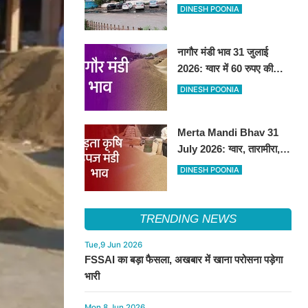
हटाकर बनेगा 'आई लव सिरसा'
DINESH POONIA
सेल्फी पॉइंट
नागौर मंडी भाव 31 जुलाई
2026: ग्वार में 60 रुपए की
तेजी, अन्य फसलों के भाव रहे
DINESH POONIA
स्थिर
Merta Mandi Bhav 31
July 2026: ग्वार, तारामीरा,
असालिया में तेजी, चना, सुवा,
DINESH POONIA
रायड़ा मंदे बिके
TRENDING NEWS
Tue,9 Jun 2026
FSSAI का बड़ा फैसला, अखबार में खाना परोसना पड़ेगा
भारी
Mon,8 Jun 2026