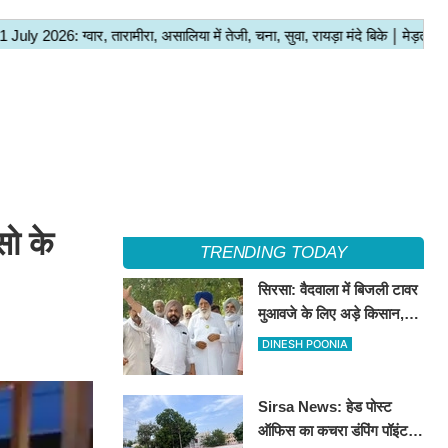
सो के
TRENDING TODAY
सिरसा: वैदवाला में बिजली टावर
मुआवजे के लिए अड़े किसान,
13 अगस्त को महापंचायत का
DINESH POONIA
ऐलान
Sirsa News: हेड पोस्ट
ऑफिस का कचरा डंपिंग पॉइंट