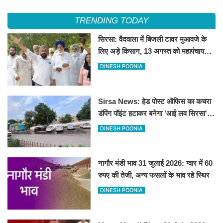
महापंचायत का ऐलान
लव सिरसा' सेल्फी पॉइंट
TRENDING TODAY
सिरसा: वैदवाला में बिजली टावर मुआवजे के
लिए अड़े किसान, 13 अगस्त को महापंचायत
का ऐलान
DINESH POONIA
Sirsa News: हेड पोस्ट ऑफिस का कचरा
डंपिंग पॉइंट हटाकर बनेगा 'आई लव सिरसा'
सेल्फी पॉइंट
DINESH POONIA
नागौर मंडी भाव 31 जुलाई 2026: ग्वार में 60
रुपए की तेजी, अन्य फसलों के भाव रहे स्थिर
DINESH POONIA