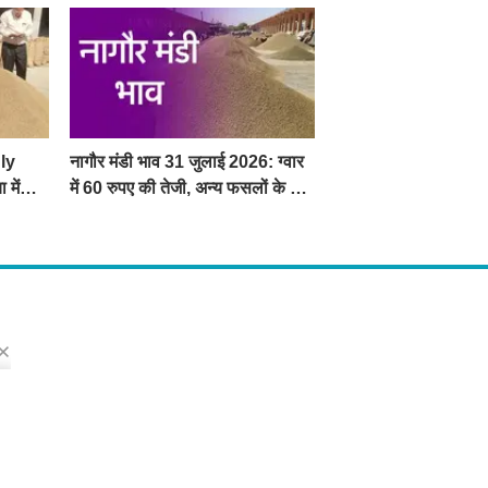
ly
नागौर मंडी भाव 31 जुलाई 2026: ग्वार
 में
में 60 रुपए की तेजी, अन्य फसलों के भाव
रहे स्थिर
s
ो मिलेंगी ताज़ा ख़बरें ,राजनीति की उठापटक, मनोरंजन से लबालब खबरें, खेल में कौन खिलाड़ी कौन
्प खबरें, जनता की राय, बड़े मुद्दों पर विश्लेषण.
 Us
dress : Sirsa, Haryana ( 125055 ) If you want to any Agriculture News, mandi
ted and Any Others enquiry then you can contact here : E-mail: thechopal@g