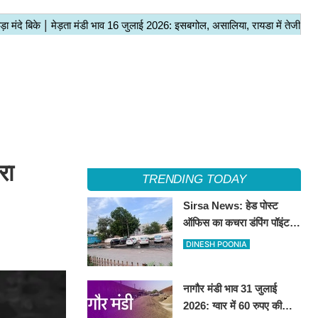
रा
TRENDING TODAY
Sirsa News: हेड पोस्ट
ऑफिस का कचरा डंपिंग पॉइंट
हटाकर बनेगा 'आई लव सिरसा'
DINESH POONIA
सेल्फी पॉइंट
नागौर मंडी भाव 31 जुलाई
2026: ग्वार में 60 रुपए की