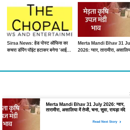
Sirsa News: हेड पोस्ट ऑफिस का
Merta Mandi Bhav 31 Ju
कचरा डंपिंग पॉइंट हटाकर बनेगा 'आई
2026: ग्वार, तारामीरा, असालिया
लव सिरसा' सेल्फी पॉइंट
तेजी, चना, सुवा, रायड़ा मंदे बिके
About U
द चौपाल में आपक
दुनियाभर की दिलचस
Contact
The Chopal Ad
business rela