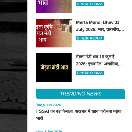
तेजी, अन्य फसलों के भाव रहे
DINESH POONIA
स्थिर
Merta Mandi Bhav 31
July 2026: ग्वार, तारामीरा,
असालिया में तेजी, चना, सुवा,
DINESH POONIA
रायड़ा मंदे बिके
मेड़ता मंडी भाव 16 जुलाई
2026: इसबगोल, असालिया,
रायडा में तेजी चना, सुवा, ग्वार में
DINESH POONIA
आई गिरावट
TRENDING NEWS
Tue,9 Jun 2026
FSSAI का बड़ा फैसला, अखबार में खाना परोसना पड़ेगा
भारी
Mon,8 Jun 2026