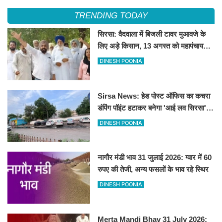
TRENDING TODAY
सिरसा: वैदवाला में बिजली टावर मुआवजे के
लिए अड़े किसान, 13 अगस्त को महापंचायत
का ऐलान
DINESH POONIA
Sirsa News: हेड पोस्ट ऑफिस का कचरा
डंपिंग पॉइंट हटाकर बनेगा 'आई लव सिरसा'
सेल्फी पॉइंट
DINESH POONIA
नागौर मंडी भाव 31 जुलाई 2026: ग्वार में 60
रुपए की तेजी, अन्य फसलों के भाव रहे स्थिर
DINESH POONIA
Merta Mandi Bhav 31 July 2026: