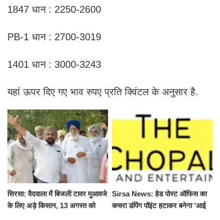
1847 धान : 2250-2600
PB-1 धान : 2700-3019
1401 धान : 3000-3243
यहां ऊपर दिए गए भाव रुपए प्रति क्विंटल के अनुसार है.
सिरसा: वैदवाला में बिजली टावर मुआवजे
Sirsa News: हेड पोस्ट ऑफिस का
के लिए अड़े किसान, 13 अगस्त को
कचरा डंपिंग पॉइंट हटाकर बनेगा 'आई
महापंचायत का ऐलान
लव सिरसा' सेल्फी पॉइंट