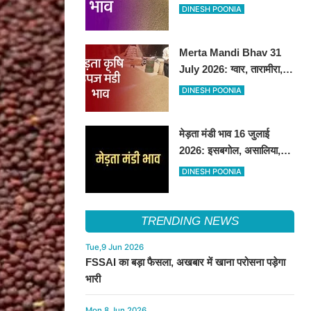
तेजी, अन्य फसलों के भाव रहे
DINESH POONIA
स्थिर
Merta Mandi Bhav 31
July 2026: ग्वार, तारामीरा,
असालिया में तेजी, चना, सुवा,
DINESH POONIA
रायड़ा मंदे बिके
मेड़ता मंडी भाव 16 जुलाई
2026: इसबगोल, असालिया,
रायडा में तेजी चना, सुवा, ग्वार में
DINESH POONIA
आई गिरावट
TRENDING NEWS
Tue,9 Jun 2026
FSSAI का बड़ा फैसला, अखबार में खाना परोसना पड़ेगा
भारी
Mon,8 Jun 2026