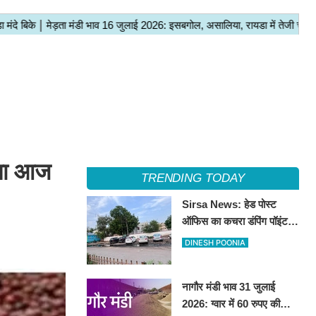
ंचा आज
TRENDING TODAY
Sirsa News: हेड पोस्ट
ऑफिस का कचरा डंपिंग पॉइंट
हटाकर बनेगा 'आई लव सिरसा'
DINESH POONIA
सेल्फी पॉइंट
नागौर मंडी भाव 31 जुलाई
2026: ग्वार में 60 रुपए की