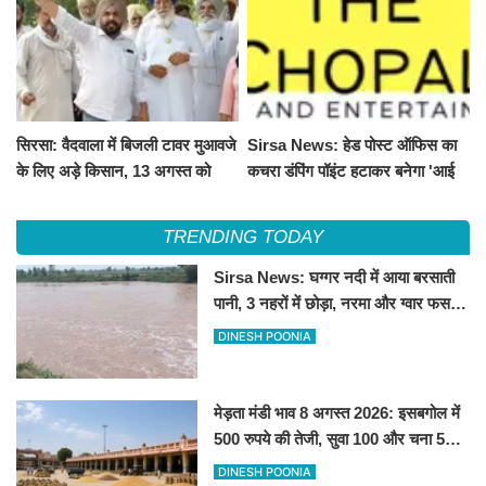
सिरसा: वैदवाला में बिजली टावर मुआवजे
Sirsa News: हेड पोस्ट ऑफिस का
के लिए अड़े किसान, 13 अगस्त को
कचरा डंपिंग पॉइंट हटाकर बनेगा 'आई
महापंचायत का ऐलान
लव सिरसा' सेल्फी पॉइंट
TRENDING TODAY
Sirsa News: घग्गर नदी में आया बरसाती
पानी, 3 नहरों में छोड़ा, नरमा और ग्वार फसल
को फायदा
DINESH POONIA
मेड़ता मंडी भाव 8 अगस्त 2026: इसबगोल में
500 रुपये की तेजी, सुवा 100 और चना 50
रूपए मंदे
DINESH POONIA