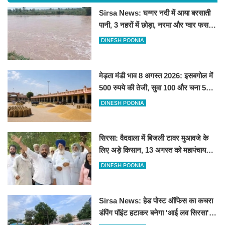
Sirsa News: घग्गर नदी में आया बरसाती
पानी, 3 नहरों में छोड़ा, नरमा और ग्वार फसल
को फायदा
DINESH POONIA
मेड़ता मंडी भाव 8 अगस्त 2026: इसबगोल में
500 रुपये की तेजी, सुवा 100 और चना 50
रूपए मंदे
DINESH POONIA
सिरसा: वैदवाला में बिजली टावर मुआवजे के
लिए अड़े किसान, 13 अगस्त को महापंचायत
का ऐलान
DINESH POONIA
Sirsa News: हेड पोस्ट ऑफिस का कचरा
डंपिंग पॉइंट हटाकर बनेगा 'आई लव सिरसा'
सेल्फी पॉइंट