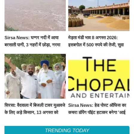
Sirsa News: घग्गर नदी में आया
मेड़ता मंडी भाव 8 अगस्त 2026:
बरसाती पानी, 3 नहरों में छोड़ा, नरमा
इसबगोल में 500 रुपये की तेजी, सुवा
और ग्वार फसल को फायदा
100 और चना 50 रूपए मंदे
सिरसा: वैदवाला में बिजली टावर मुआवजे
Sirsa News: हेड पोस्ट ऑफिस का
के लिए अड़े किसान, 13 अगस्त को
कचरा डंपिंग पॉइंट हटाकर बनेगा 'आई
महापंचायत का ऐलान
लव सिरसा' सेल्फी पॉइंट
TRENDING TODAY