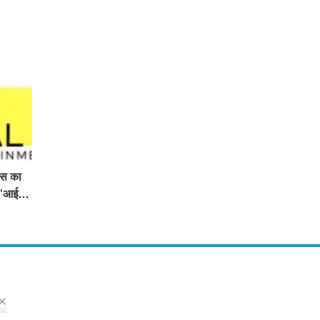
िस का
ा 'आई
s
ो मिलेंगी ताज़ा ख़बरें ,राजनीति की उठापटक, मनोरंजन से लबालब खबरें, खेल में कौन खिलाड़ी कौन
्प खबरें, जनता की राय, बड़े मुद्दों पर विश्लेषण.