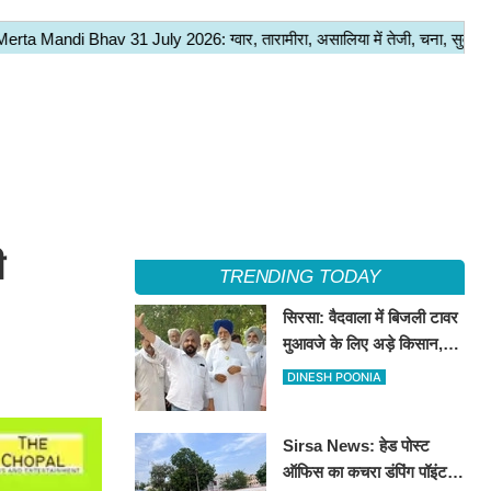
ी
TRENDING TODAY
सिरसा: वैदवाला में बिजली टावर
मुआवजे के लिए अड़े किसान,
13 अगस्त को महापंचायत का
DINESH POONIA
ऐलान
Sirsa News: हेड पोस्ट
ऑफिस का कचरा डंपिंग पॉइंट