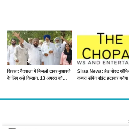
सिरसा: वैदवाला में बिजली टावर मुआवजे
Sirsa News: हेड पोस्ट ऑफ
के लिए अड़े किसान, 13 अगस्त को
कचरा डंपिंग पॉइंट हटाकर बनेग
महापंचायत का ऐलान
लव सिरसा' सेल्फी पॉइंट
About U
द चौपाल में आपक
दुनियाभर की दिलचस