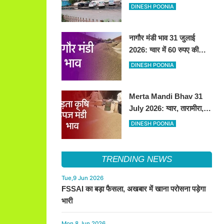
हटाकर बनेगा 'आई लव सिरसा'
DINESH POONIA
सेल्फी पॉइंट
नागौर मंडी भाव 31 जुलाई
2026: ग्वार में 60 रुपए की
तेजी, अन्य फसलों के भाव रहे
DINESH POONIA
स्थिर
Merta Mandi Bhav 31
July 2026: ग्वार, तारामीरा,
असालिया में तेजी, चना, सुवा,
DINESH POONIA
रायड़ा मंदे बिके
TRENDING NEWS
Tue,9 Jun 2026
FSSAI का बड़ा फैसला, अखबार में खाना परोसना पड़ेगा
भारी
Mon,8 Jun 2026