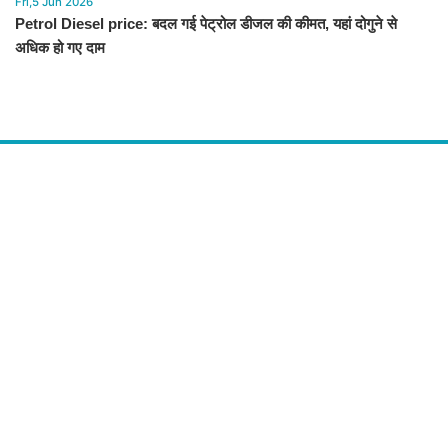
Fri,5 Jun 2026
Petrol Diesel price: बदल गई पेट्रोल डीजल की कीमत, यहां दोगुने से
अधिक हो गए दाम
About Us
द चौपाल में आपको मिलेंगी ताज़ा ख़बरें ,राजनीति की उठापटक, मनोरंजन से लबालब
खबरें, खेल में कौन खिलाड़ी कौन अनाड़ी, दुनियाभर की दिलचस्प खबरें, जनता की राय,
बड़े मुद्दों पर विश्लेषण.
Contact Us
The Chopal Address : Sirsa, Haryana ( 125055 ) If you want to any