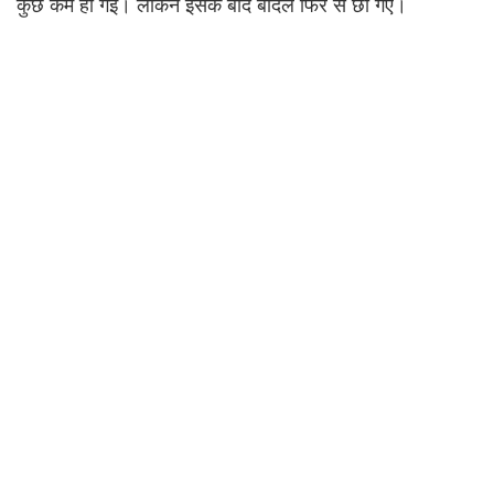
कुछ कम हो गई। लेकिन इसके बाद बादल फिर से छा गए।