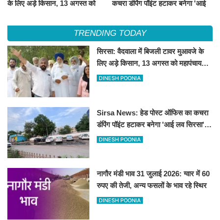
के लिए अड़े किसान, 13 अगस्त को
कचरा डंपिंग पॉइंट हटाकर बनेगा 'आई
महापंचायत का ऐलान
लव सिरसा' सेल्फी पॉइंट
TRENDING TODAY
सिरसा: वैदवाला में बिजली टावर मुआवजे के
लिए अड़े किसान, 13 अगस्त को महापंचायत
का ऐलान
DINESH POONIA
Sirsa News: हेड पोस्ट ऑफिस का कचरा
डंपिंग पॉइंट हटाकर बनेगा 'आई लव सिरसा'
सेल्फी पॉइंट
DINESH POONIA
नागौर मंडी भाव 31 जुलाई 2026: ग्वार में 60
रुपए की तेजी, अन्य फसलों के भाव रहे स्थिर
DINESH POONIA