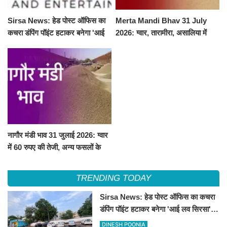
Sirsa News: हेड पोस्ट ऑफिस का
Merta Mandi Bhav 31 July
कचरा डंपिंग पॉइंट हटाकर बनेगा 'आई
2026: ग्वार, तारामीरा, असालिया में
लव सिरसा' सेल्फी पॉइंट
तेजी, चना, सुवा, रायड़ा मंदे बिके
नागौर मंडी भाव 31 जुलाई 2026: ग्वार
में 60 रुपए की तेजी, अन्य फसलों के
भाव रहे स्थिर
TRENDING TODAY
Sirsa News: हेड पोस्ट ऑफिस का कचरा
डंपिंग पॉइंट हटाकर बनेगा 'आई लव सिरसा'
सेल्फी पॉइंट
DINESH POONIA