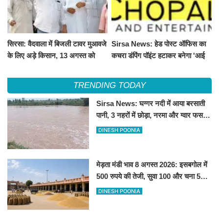
सिरसा: वैदवाला में बिजली टावर मुआवजे
Sirsa News: हेड पोस्ट ऑफिस का
के लिए अड़े किसान, 13 अगस्त को
कचरा डंपिंग पॉइंट हटाकर बनेगा 'आई
महापंचायत का ऐलान
लव सिरसा' सेल्फी पॉइंट
TRENDING TODAY
Sirsa News: घग्गर नदी में आया बरसाती
पानी, 3 नहरों में छोड़ा, नरमा और ग्वार फसल
को फायदा
DINESH POONIA
मेड़ता मंडी भाव 8 अगस्त 2026: इसबगोल में
500 रुपये की तेजी, सुवा 100 और चना 50
रूपए मंदे
DINESH POONIA