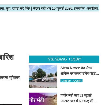
बारिश
TRENDING TODAY
Sirsa News: हेड पोस्ट
ऑफिस का कचरा डंपिंग पॉइंट
िकलना मुश्किल
हटाकर बनेगा 'आई लव सिरसा'
DINESH POONIA
सेल्फी पॉइंट
नागौर मंडी भाव 31 जुलाई
2026: ग्वार में 60 रुपए की