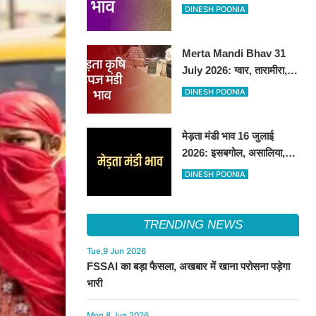
तेजी, अन्य फसलों के भाव रहे
DINESH POONIA
स्थिर
Merta Mandi Bhav 31
July 2026: ग्वार, तारामीरा,
असालिया में तेजी, चना, सुवा,
DINESH POONIA
रायड़ा मंदे बिके
मेड़ता मंडी भाव 16 जुलाई
2026: इसबगोल, असालिया,
रायडा में तेजी चना, सुवा, ग्वार में
DINESH POONIA
आई गिरावट
TRENDING NEWS
Tue,9 Jun 2026
FSSAI का बड़ा फैसला, अखबार में खाना परोसना पड़ेगा
भारी
Mon,8 Jun 2026