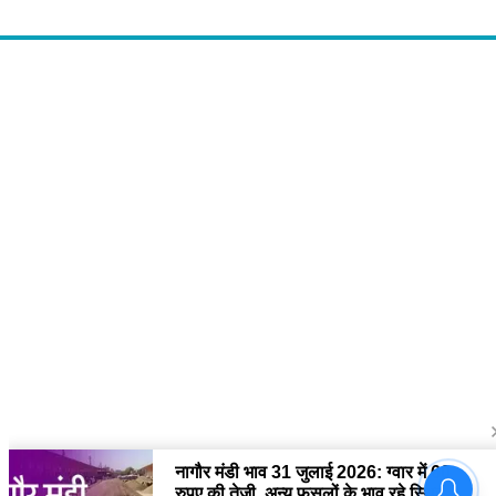
About Us
द चौपाल में आपको मिलेंगी ताज़ा ख़बरें ,राजनीति की उठापटक, मनोरंजन से लबालब
खबरें, खेल में कौन खिलाड़ी कौन अनाड़ी, दुनियाभर की दिलचस्प खबरें, जनता की राय,
बड़े मुद्दों पर विश्लेषण.
Contact Us
The Chopal Address : Sirsa, Haryana ( 125055 ) If you want to any
Agriculture News, mandi rates, business related and Any Others
enquiry then you can contact here : E-mail: thechopal@gmail.com
Follow Us