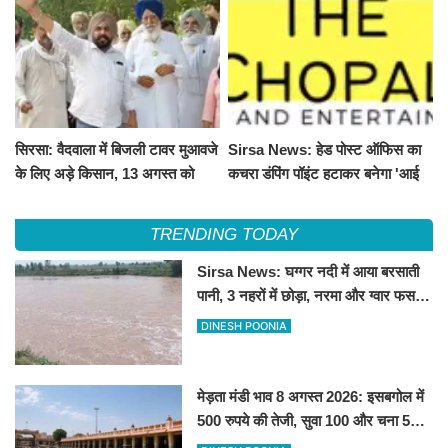
सिरसा: वैदवाला में बिजली टावर मुआवजे
Sirsa News: हेड पोस्ट ऑफिस का
के लिए अड़े किसान, 13 अगस्त को
कचरा डंपिंग पॉइंट हटाकर बनेगा 'आई
महापंचायत का ऐलान
लव सिरसा' सेल्फी पॉइंट
TRENDING TODAY
Sirsa News: घग्गर नदी में आया बरसाती
पानी, 3 नहरों में छोड़ा, नरमा और ग्वार फसल
को फायदा
DINESH POONIA
मेड़ता मंडी भाव 8 अगस्त 2026: इसबगोल में
500 रुपये की तेजी, सुवा 100 और चना 50
रूपए मंदे