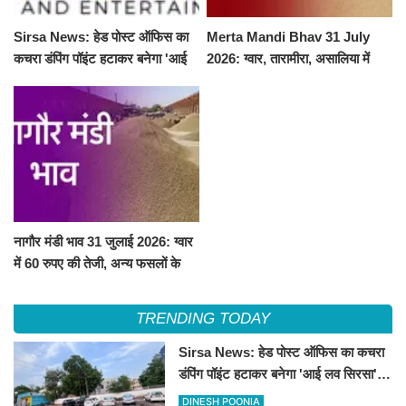
Sirsa News: हेड पोस्ट ऑफिस का
Merta Mandi Bhav 31 July
कचरा डंपिंग पॉइंट हटाकर बनेगा 'आई
2026: ग्वार, तारामीरा, असालिया में
लव सिरसा' सेल्फी पॉइंट
तेजी, चना, सुवा, रायड़ा मंदे बिके
नागौर मंडी भाव 31 जुलाई 2026: ग्वार
में 60 रुपए की तेजी, अन्य फसलों के
भाव रहे स्थिर
TRENDING TODAY
Sirsa News: हेड पोस्ट ऑफिस का कचरा
डंपिंग पॉइंट हटाकर बनेगा 'आई लव सिरसा'
सेल्फी पॉइंट
DINESH POONIA