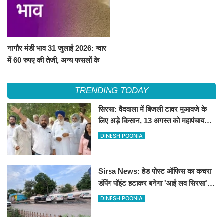
नागौर मंडी भाव 31 जुलाई 2026: ग्वार
में 60 रुपए की तेजी, अन्य फसलों के
भाव रहे स्थिर
TRENDING TODAY
सिरसा: वैदवाला में बिजली टावर मुआवजे के
लिए अड़े किसान, 13 अगस्त को महापंचायत
का ऐलान
DINESH POONIA
Sirsa News: हेड पोस्ट ऑफिस का कचरा
डंपिंग पॉइंट हटाकर बनेगा 'आई लव सिरसा'
सेल्फी पॉइंट
DINESH POONIA