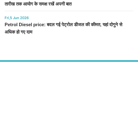
तारीख तक आयोग के समक्ष रखें अपनी बात
Fri,5 Jun 2026
Petrol Diesel price: बदल गई पेट्रोल डीजल की कीमत, यहां दोगुने से
अधिक हो गए दाम
About Us
द चौपाल में आपको मिलेंगी ताज़ा ख़बरें ,राजनीति की उठापटक, मनोरंजन से लबालब
खबरें, खेल में कौन खिलाड़ी कौन अनाड़ी, दुनियाभर की दिलचस्प खबरें, जनता की राय,
बड़े मुद्दों पर विश्लेषण.