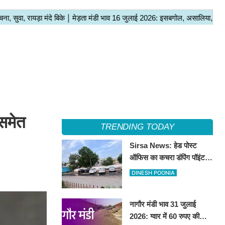
 समेत
TRENDING TODAY
Sirsa News: हेड पोस्ट
ऑफिस का कचरा डंपिंग पॉइंट
हटाकर बनेगा 'आई लव सिरसा'
DINESH POONIA
सेल्फी पॉइंट
नागौर मंडी भाव 31 जुलाई
2026: ग्वार में 60 रुपए की