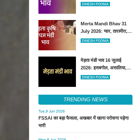
तेजी, अन्य फसलों के भाव रहे
DINESH POONIA
स्थिर
Merta Mandi Bhav 31
July 2026: ग्वार, तारामीरा,
असालिया में तेजी, चना, सुवा,
DINESH POONIA
रायड़ा मंदे बिके
मेड़ता मंडी भाव 16 जुलाई
2026: इसबगोल, असालिया,
रायडा में तेजी चना, सुवा, ग्वार में
DINESH POONIA
आई गिरावट
TRENDING NEWS
Tue,9 Jun 2026
FSSAI का बड़ा फैसला, अखबार में खाना परोसना पड़ेगा
भारी
Mon,8 Jun 2026