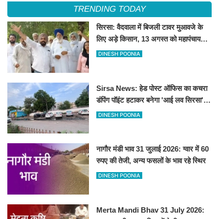
TRENDING TODAY
सिरसा: वैदवाला में बिजली टावर मुआवजे के
लिए अड़े किसान, 13 अगस्त को महापंचायत
का ऐलान
DINESH POONIA
Sirsa News: हेड पोस्ट ऑफिस का कचरा
डंपिंग पॉइंट हटाकर बनेगा 'आई लव सिरसा'
सेल्फी पॉइंट
DINESH POONIA
नागौर मंडी भाव 31 जुलाई 2026: ग्वार में 60
रुपए की तेजी, अन्य फसलों के भाव रहे स्थिर
DINESH POONIA
Merta Mandi Bhav 31 July 2026: