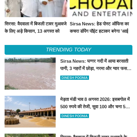
सिरसा: वैदवाला में बिजली टावर मुआवजे
Sirsa News: हेड पोस्ट ऑफिस का
के लिए अड़े किसान, 13 अगस्त को
कचरा डंपिंग पॉइंट हटाकर बनेगा 'आई
महापंचायत का ऐलान
लव सिरसा' सेल्फी पॉइंट
TRENDING TODAY
Sirsa News: घग्गर नदी में आया बरसाती
पानी, 3 नहरों में छोड़ा, नरमा और ग्वार फसल
को फायदा
DINESH POONIA
मेड़ता मंडी भाव 8 अगस्त 2026: इसबगोल में
500 रुपये की तेजी, सुवा 100 और चना 50
रूपए मंदे
DINESH POONIA