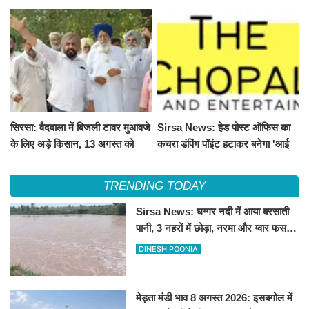
और ग्वार फसल को फायदा
100 और चना 50 रूपए मंदे
सिरसा: वैदवाला में बिजली टावर मुआवजे
Sirsa News: हेड पोस्ट ऑफिस का
के लिए अड़े किसान, 13 अगस्त को
कचरा डंपिंग पॉइंट हटाकर बनेगा 'आई
महापंचायत का ऐलान
लव सिरसा' सेल्फी पॉइंट
TRENDING TODAY
Sirsa News: घग्गर नदी में आया बरसाती
पानी, 3 नहरों में छोड़ा, नरमा और ग्वार फसल
को फायदा
DINESH POONIA
मेड़ता मंडी भाव 8 अगस्त 2026: इसबगोल में