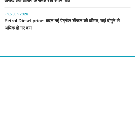
तारीख तक आयोग के समक्ष रखें अपनी बात
Fri,5 Jun 2026
Petrol Diesel price: बदल गई पेट्रोल डीजल की कीमत, यहां दोगुने से
अधिक हो गए दाम
About Us
द चौपाल में आपको मिलेंगी ताज़ा ख़बरें ,राजनीति की उठापटक, मनोरंजन से लबालब
खबरें, खेल में कौन खिलाड़ी कौन अनाड़ी, दुनियाभर की दिलचस्प खबरें, जनता की राय,
बड़े मुद्दों पर विश्लेषण.