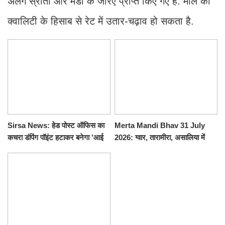
अलग स्रोतों और मंडी के जरिए प्राप्त किए गए हैं. माल की
क्वालिटी के हिसाब से रेट में उतार-चढ़ाव हो सकता है.
Sirsa News: हेड पोस्ट ऑफिस का
Merta Mandi Bhav 31 July
कचरा डंपिंग पॉइंट हटाकर बनेगा 'आई
2026: ग्वार, तारामीरा, असालिया में
लव सिरसा' सेल्फी पॉइंट
तेजी, चना, सुवा, रायड़ा मंदे बिके